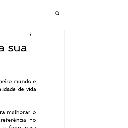
a sua
meiro mundo e 
idade de vida 
ra melhorar o 
referência no 
 a fogo para 