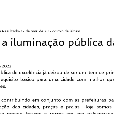
e Resultado
22 de mar. de 2022
1 min de leitura
a iluminação pública d
de 2022
lica de excelência já deixou de ser um item de pri
equisito básico para uma cidade com melhor qual
es.
 contribuindo em conjunto com as prefeituras pa
ação das cidades, praças e praias. Hoje somos 
de postes, braços e torres em aço galvanizado