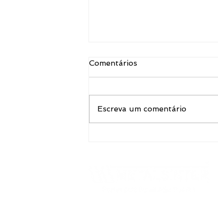
Comentários
Escreva um comentário
Talvez você já tenha
passado pelo Metalsinter e
nem percebeu