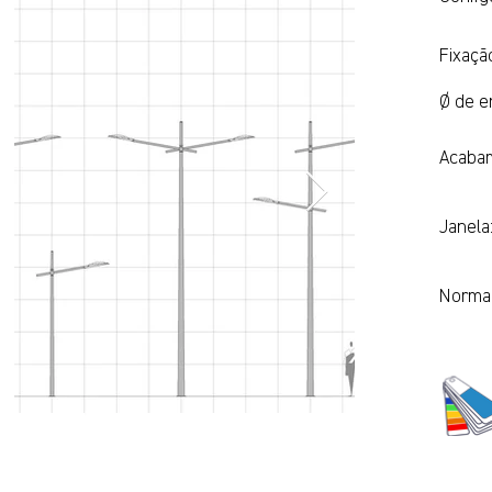
Fixaçã
Ø de en
Acaba
Janela
Normas