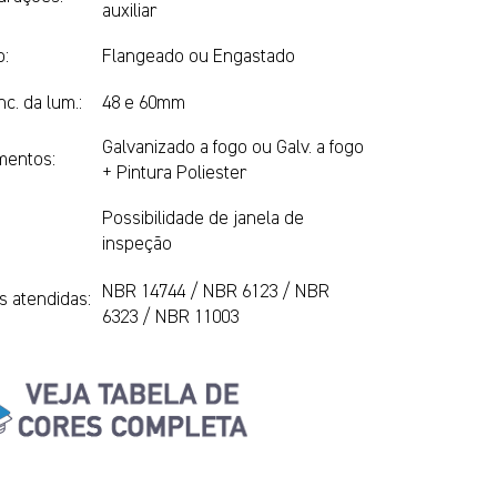
auxiliar
o:
Flangeado ou Engastado
c. da lum.:
48 e 60mm
Galvanizado a fogo ou Galv. a fogo
mentos:
+ Pintura Poliester
Possibilidade de janela de
:
inspeção
NBR 14744 / NBR 6123 / NBR
 atendidas:
6323 / NBR 11003