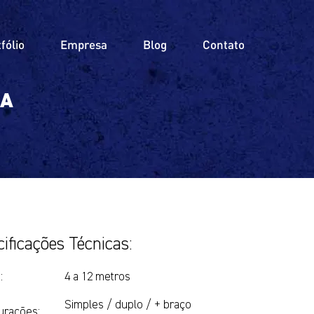
fólio
Empresa
Blog
Contato
GA
ificações Técnicas:
:
4 a 12 metros
Simples / duplo / + braço
urações: