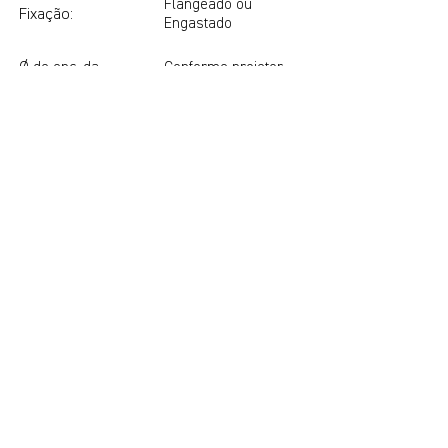
Flangeado ou
Fixação:
Engastado
Ø de enc. da
Conforme projetor
lum.:
Galvanizado a fogo
Acabamentos:
ou Galv. a fogo +
Pintura Poliester
Possibilidade de
Janela:
janela de inspeção
NBR 14744 / NBR
Normas
6123 / NBR 6323 /
atendidas:
NBR 11003
Assista o Vídeo da Montagem