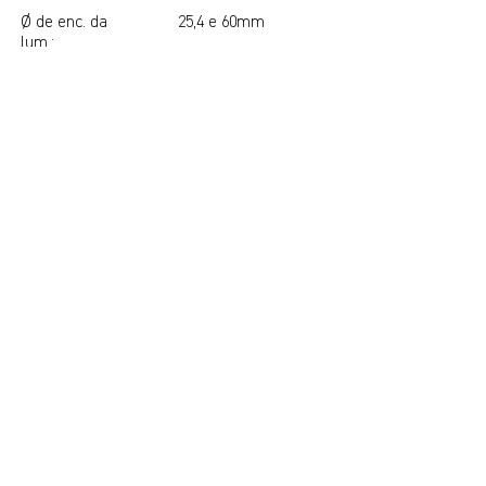
Ø de enc. da
25,4 e 60mm
lum.:
Galvanizado a fogo
Acabamentos:
ou Galv. a fogo +
Pintura Poliester
NBR 14744 / NBR
Normas
6123 / NBR 6323 /
atendidas:
NBR 11003
Assista o Vídeo da Montagem
Ver o catálogo